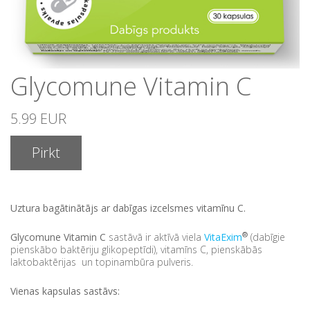
Glycomune Vitamin C
5.99 EUR
Pirkt
Uztura bagātinātājs ar dabīgas izcelsmes vitamīnu C.
®
Glycomune Vitamin C
sastāvā ir aktīvā viela
VitaExim
(dabīgie
pienskābo baktēriju glikopeptīdi), vitamīns C, pienskābās
laktobaktērijas un topinambūra pulveris.
Vienas kapsulas sastāvs: