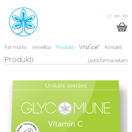
LV
EN
RU
Par mums
Veselība
Produkti
Kontakti
Produkti
Jautā farmaceitam