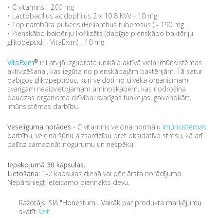
• C vitamīns - 200 mg
• Lactobacillus acidophilus 2 x 10 8 KVV - 10 mg
• Topinambūra pulveris (Helianthus tuberosus ) - 190 mg
• Pienskābo baktēriju liofilizāts (dabīgie pienskābo baktēriju
glikopeptīdi - VitaExim) - 10 mg
®
VitaExim
ir Latvijā izgudrota unikāla aktīvā viela imūnsistēmas
aktivizēšanai, kas iegūta no pienskābajām baktērijām. Tā satur
dabīgos glikopeptīdus, kuri veidoti no cilvēka organismam
svarīgām neaizvietojamām aminoskābēm, kas nodrošina
daudzas organisma dzīvībai svarīgas funkcijas, galvenokārt,
imūnsistēmas darbību.
Veselīguma norādes
- C vitamīns veicina normālu
imūnsistēmas
darbību, veicina šūnu aizsardzību pret oksidatīvo stresu, kā arī
palīdz samazināt nogurumu un nespēku.
Iepakojumā 30 kapsulas.
Lietošana:
1-2 kapsulas dienā vai pēc ārsta norādījuma.
Nepārsniegt ieteicamo diennakts devu.
Ražotājs: SIA "Honestum". Vairāk par produkta marķējumu
skatīt
šeit.