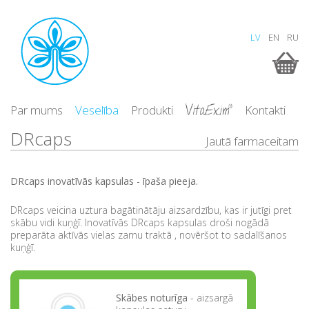
LV
EN
RU
Par mums
Veselība
Produkti
Kontakti
DRcaps
Jautā farmaceitam
DRcaps inovatīvās kapsulas - īpaša pieeja.
DRcaps veicina uztura bagātinātāju aizsardzību, kas ir jutīgi pret
skābu vidi kuņģī. Inovatīvās DRcaps kapsulas droši nogādā
preparāta aktīvās vielas zarnu traktā , novēršot to sadalīšanos
kuņģī.
Skābes noturīga
- aizsargā