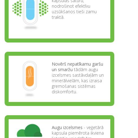
kapsulas saturu,
nodrošinot efektīvu
uzsūkšanos tieši zarnu
traktā.
Novērš nepatīkamu garšu
un smaržu
tādām augu
izcelsmes sastāvdaļām un
minerālvielām, kas izraisa
gremošanas sistēmas
diskomfortu.
Augu izcelsmes
- veģetārā
kapsula piemērota ikviena